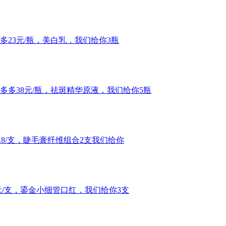
23元/瓶，美白乳，我们给你3瓶
多38元/瓶，祛斑精华原液，我们给你5瓶
.8/支，睫毛膏纤维组合2支我们给你
元/支，鎏金小细管口红，我们给你3支