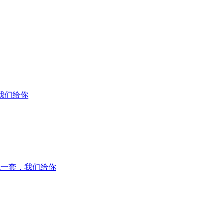
，我们给你
乳一套，我们给你