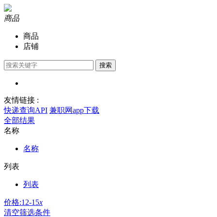
商品
商品
店铺
搜索
友情链接 :
快递查询API
兼职网app下载
全部结果
名称
名称
列表
列表
价格:12-15
x
清空筛选条件