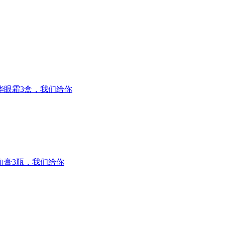
华眼霜3盒，我们给你
血膏3瓶，我们给你