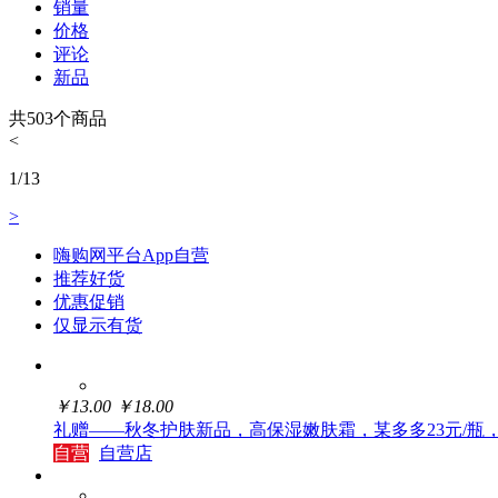
销量
价格
评论
新品
共
503
个商品
<
1
/
13
>
嗨购网平台App自营
推荐好货
优惠促销
仅显示有货
￥
13.00
￥
18.00
礼赠——秋冬护肤新品，高保湿嫩肤霜，某多多23元/瓶
自营
自营店