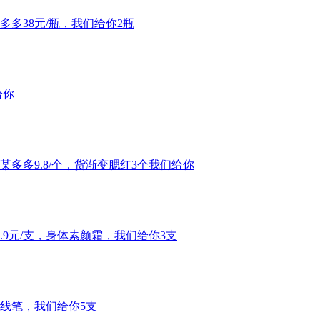
多38元/瓶，我们给你2瓶
给你
多多9.8/个，货渐变腮红3个我们给你
9元/支，身体素颜霜，我们给你3支
眼线笔，我们给你5支