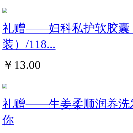
礼赠——妇科私护软胶囊
装）/118...
￥
13.00
礼赠——生姜柔顺润养洗发水
你