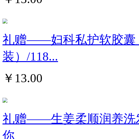
礼赠——妇科私护软胶囊
装）/118...
￥
13.00
礼赠——生姜柔顺润养洗发水
你