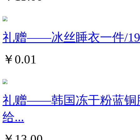
礼赠——冰丝睡衣一件/19
￥
0.01
礼赠——韩国冻干粉蓝铜肽精
给...
￥
13.00