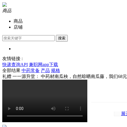
商品
商品
店铺
搜索
友情链接 :
快递查询API
兼职网app下载
全部结果
中药常备
产品
规格
礼赠 一一源升堂： 中药材南瓜秧，自然晾晒南瓜藤，我们68元
展