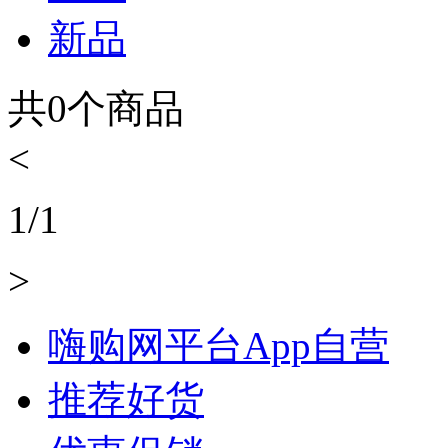
新品
共
0
个商品
<
1
/
1
>
嗨购网平台App自营
推荐好货