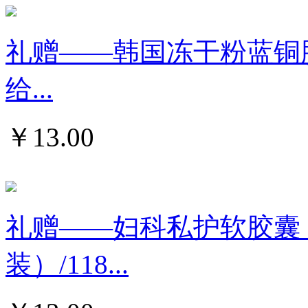
礼赠——韩国冻干粉蓝铜肽精
给...
￥
13.00
礼赠——妇科私护软胶囊
装）/118...