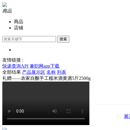
商品
商品
店铺
搜索
友情链接 :
快递查询API
兼职网app下载
全部结果
产品展示区
名称
列表
礼赠——农家自酿手工糯米酒黄酒5斤2500g
展