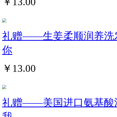
￥
13.00
礼赠——生姜柔顺润养洗发水
你
￥
13.00
礼赠——美国进口氨基酸泡沫
我...